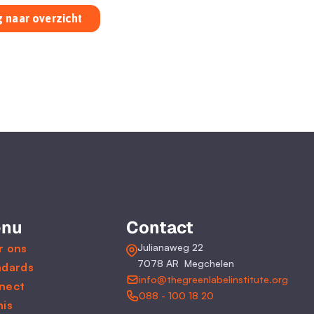
 naar overzicht
nu
Contact
r ons
Julianaweg 22
7078 AR  Megchelen
ndards
info@thegreenlabelinstitute.org
nect
088 - 100 18 20
nis