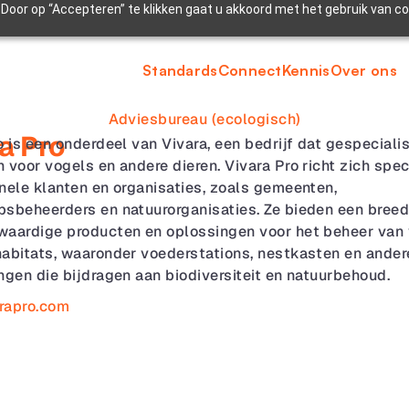
Door op “Accepteren” te klikken gaat u akkoord met het gebruik van c
Standards
Connect
Kennis
Over ons
Adviesbureau (ecologisch)
a Pro
o is een onderdeel van Vivara, een bedrijf dat gespecialise
 voor vogels en andere dieren. Vivara Pro richt zich speci
nele klanten en organisaties, zoals gemeenten, 
sbeheerders en natuurorganisaties. Ze bieden een breed 
aardige producten en oplossingen voor het beheer van v
abitats, waaronder voederstations, nestkasten en andere
ngen die bijdragen aan biodiversiteit en natuurbehoud.
rapro.com