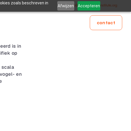
ookies zoals beschreven in
info@thegreenlabelinstitute.org
Afwijzen
Accepteren
contact
erd is in 
fiek op 
scala 
ogel- en 
 