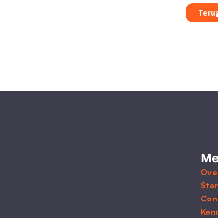
Terug
Me
Ove
Sta
Con
Ken