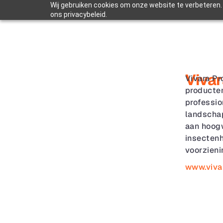
Wij gebruiken cookies om onze website te verbeteren. 
ons privacybeleid.
Vivar
Vivara Pr
producten
professio
landschap
aan hoogw
insectenh
voorzieni
www.viva