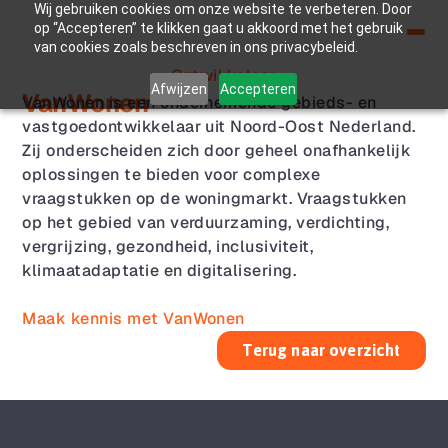
Wij gebruiken cookies om onze website te verbeteren. Door
op “Accepteren” te klikken gaat u akkoord met het gebruik
van cookies zoals beschreven in ons privacybeleid.
Ontwikkelaar
Afwijzen
Accepteren
VanWonen
VanWonen is een ondernemende gebieds- en 
vastgoedontwikkelaar uit Noord-Oost Nederland. 
Zij onderscheiden zich door geheel onafhankelijk 
oplossingen te bieden voor complexe 
vraagstukken op de woningmarkt. Vraagstukken 
op het gebied van verduurzaming, verdichting, 
vergrijzing, gezondheid, inclusiviteit, 
klimaatadaptatie en digitalisering.
Maak kennis met VanWonen
Terug naar overzicht