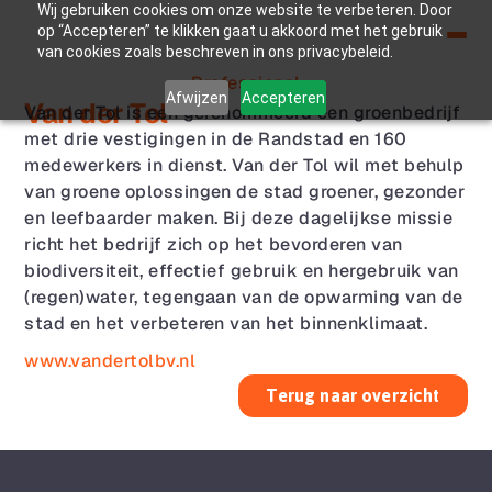
Wij gebruiken cookies om onze website te verbeteren. Door
op “Accepteren” te klikken gaat u akkoord met het gebruik
van cookies zoals beschreven in ons privacybeleid.
Professional
Afwijzen
Accepteren
Van der Tol
Van der Tol is een gerenommeerd een groenbedrijf 
met drie vestigingen in de Randstad en 160 
medewerkers in dienst. Van der Tol wil met behulp 
van groene oplossingen de stad groener, gezonder 
en leefbaarder maken. Bij deze dagelijkse missie 
richt het bedrijf zich op het bevorderen van 
biodiversiteit, effectief gebruik en hergebruik van 
(regen)water, tegengaan van de opwarming van de 
stad en het verbeteren van het binnenklimaat.
www.vandertolbv.nl
Terug naar overzicht