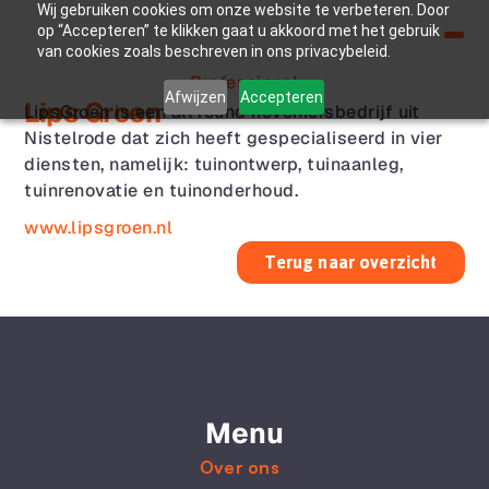
Wij gebruiken cookies om onze website te verbeteren. Door
op “Accepteren” te klikken gaat u akkoord met het gebruik
van cookies zoals beschreven in ons privacybeleid.
Professional
Afwijzen
Accepteren
Lips Groen
LipsGroen is een all round hoveniersbedrijf uit 
Nistelrode dat zich heeft gespecialiseerd in vier 
diensten, namelijk: tuinontwerp, tuinaanleg, 
tuinrenovatie en tuinonderhoud.
www.lipsgroen.nl
Terug naar overzicht
Menu
Over ons