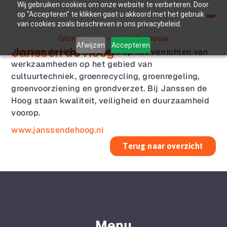
Wij gebruiken cookies om onze website te verbeteren. Door
op “Accepteren” te klikken gaat u akkoord met het gebruik
van cookies zoals beschreven in ons privacybeleid.
Grond-, weg- en waterbouw
Afwijzen
Accepteren
Janssen de Hoog
Janssen de Hoog richt zich op het verrichten van 
werkzaamheden op het gebied van 
cultuurtechniek, groenrecycling, groenregeling, 
groenvoorziening en grondverzet. Bij Janssen de 
Hoog staan kwaliteit, veiligheid en duurzaamheid 
voorop.
www.janssendehoog.nl
Terug naar overzicht
Menu