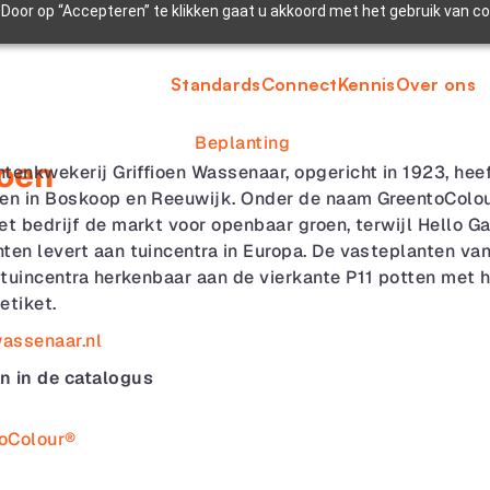
Door op “Accepteren” te klikken gaat u akkoord met het gebruik van c
Standards
Connect
Kennis
Over ons
Beplanting 
ioen
tenkwekerij Griffioen Wassenaar, opgericht in 1923, heef
en in Boskoop en Reeuwijk. Onder de naam GreentoColou
et bedrijf de markt voor openbaar groen, terwijl Hello Ga
ten levert aan tuincentra in Europa. De vasteplanten van 
e tuincentra herkenbaar aan de vierkante P11 potten met h
etiket.
wassenaar.nl
n in de catalogus
oColour®