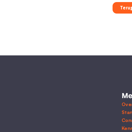
Terug
Me
Ove
Sta
Con
Ken