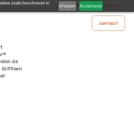
ookies zoals beschreven in
info@thegreenlabelinstitute.org
Afwijzen
Accepteren
contact
t 
r® 
rden de 
Griffioen 
et 