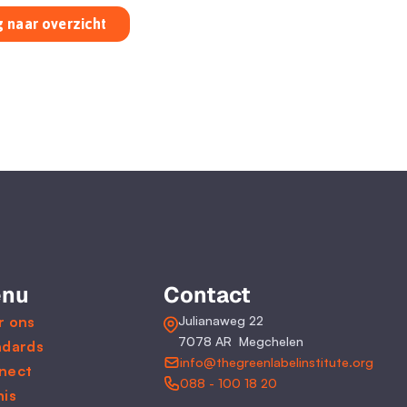
 naar overzicht
nu
Contact
r ons
Julianaweg 22
7078 AR  Megchelen
ndards
info@thegreenlabelinstitute.org
nect
088 - 100 18 20
nis