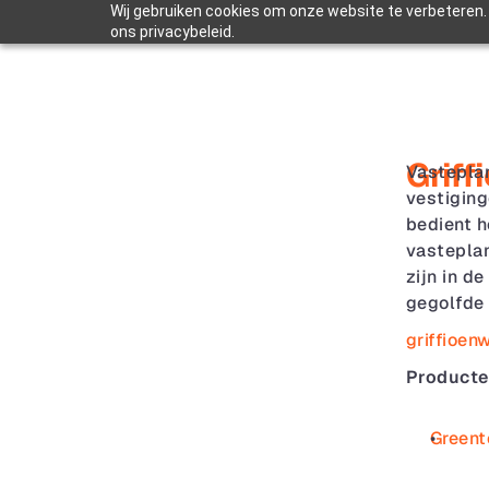
Wij gebruiken cookies om onze website te verbeteren. 
ons privacybeleid.
Griff
Vasteplan
vestiging
bedient h
vasteplan
zijn in d
gegolfde 
griffioen
Producte
Greent