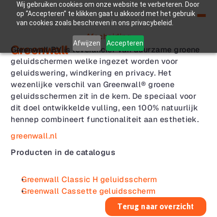
Wij gebruiken cookies om onze website te verbeteren. Door
op “Accepteren” te klikken gaat u akkoord met het gebruik
van cookies zoals beschreven in ons privacybeleid.
Afscheiding
Afwijzen
Accepteren
Greenwall
Greenwall BV is leverancier van duurzame groene 
geluidschermen welke ingezet worden voor 
geluidswering, windkering en privacy. Het 
wezenlijke verschil van Greenwall® groene 
geluidsschermen zit in de kern. De speciaal voor 
dit doel ontwikkelde vulling, een 100% natuurlijk 
hennep combineert functionaliteit aan esthetiek.
greenwall.nl
Producten in de catalogus
Greenwall Classic H geluidsscherm
Greenwall Cassette geluidsscherm
Terug naar overzicht