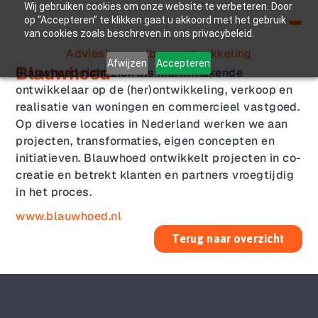
Wij gebruiken cookies om onze website te verbeteren. Door
op “Accepteren” te klikken gaat u akkoord met het gebruik
van cookies zoals beschreven in ons privacybeleid.
Adviesbureau/bouwontwikkeling
Afwijzen
Accepteren
Blauwhoed
Blauwhoed richt zich als marktmakende 
ontwikkelaar op de (her)ontwikkeling, verkoop en 
realisatie van woningen en commercieel vastgoed. 
Op diverse locaties in Nederland werken we aan 
projecten, transformaties, eigen concepten en 
initiatieven. Blauwhoed ontwikkelt projecten in co-
creatie en betrekt klanten en partners vroegtijdig 
in het proces.
www.blauwhoed.nl
Terug naar overzicht